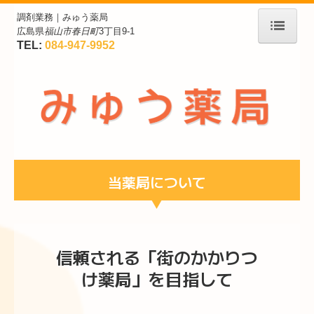
調剤業務｜
みゅう薬局
広島県
福山市春日町
3丁目9-1
TEL:
084-947-9952
ホーム
会社案内
当薬局について
店舗案内
当薬局について
処方箋の受付
信頼される「街のかかりつ
け薬局」を目指して